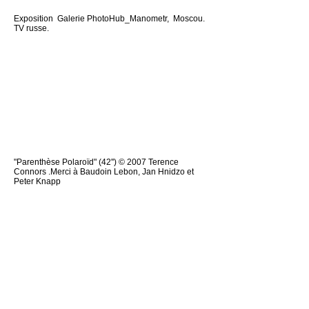
Exposition Galerie P
hotoHub_Manometr,
Moscou.
TV russe.
"Parenthèse Polaroïd" (42'') © 2007 Terence
Connors .Merci à Baudoin Lebon, Jan Hnidzo et
Peter Knapp