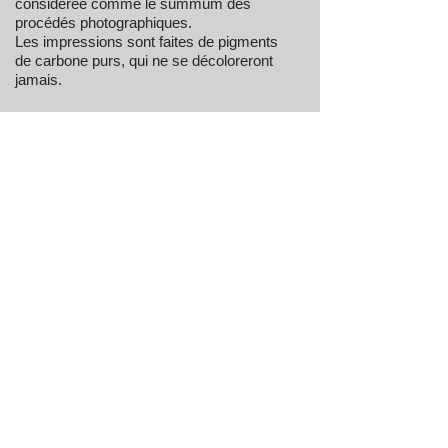
considérée comme le summum des
procédés photographiques.
Les impressions sont faites de pigments
de carbone purs, qui ne se décoloreront
jamais.
Cavin Grier, The Wet Print Studios (article)