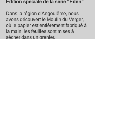
Édition spéciale de la série "Eden"
Dans la région d'Angoulême, nous
avons découvert le Moulin du Verger,
où le papier est entièrement fabriqué à
la main, les feuilles sont mises à
sécher dans un grenier.
Nous avons fait appel à eux pour une
édition spéciale et personnalisée avec
notre filigrane (CP) présent dans la
marge inférieure droite de chaque
feuille.
Format 40 x 50 cm
Chaque tirage est signé et numéroté de
1 à 30.